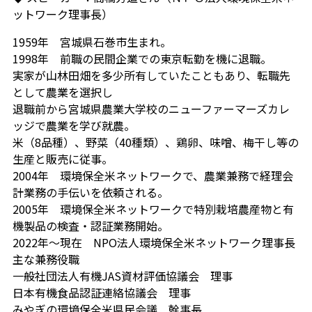
ットワーク理事長）
1959年 宮城県石巻市生まれ。
1998年 前職の民間企業での東京転勤を機に退職。
実家が山林田畑を多少所有していたこともあり、転職先
として農業を選択し
退職前から宮城県農業大学校のニューファーマーズカレ
ッジで農業を学び就農。
米（8品種）、野菜（40種類）、鶏卵、味噌、梅干し等の
生産と販売に従事。
2004年 環境保全米ネットワークで、農業兼務で経理会
計業務の手伝いを依頼される。
2005年 環境保全米ネットワークで特別栽培農産物と有
機製品の検査・認証業務開始。
2022年～現在 NPO法人環境保全米ネットワーク理事長
主な兼務役職
一般社団法人有機JAS資材評価協議会 理事
日本有機食品認証連絡協議会 理事
みやぎの環境保全米県民会議 幹事長