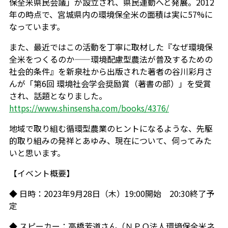
保全米県民会議」が設立され、県民運動へと発展。2012
年の時点で、宮城県内の環境保全米の面積は実に57%に
なっています。
また、最近ではこの活動を丁寧に取材した『なぜ環境保
全米をつくるのか——環境配慮型農法が普及するための
社会的条件』を新泉社から出版された著者の谷川彩月さ
んが「第6回 環境社会学会奨励賞（著書の部）」を受賞
され、話題となりました。
https://www.shinsensha.com/books/4376/
地域で取り組む循環型農業のヒントになるような、先駆
的取り組みの発祥とあゆみ、現在について、伺ってみた
いと思います。
【イベント概要】
◆ 日時：2023年9月28日（木）19:00開始 20:30終了予
定
◆ スピーカー：高橋芳道さん（ＮＰＯ法人環境保全米ネ