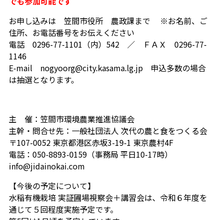
でも参加可能です
お申し込みは 笠間市役所 農政課まで ※お名前、ご
住所、お電話番号をお伝えください
電話 0296-77-1101（内）542 ／ ＦＡＸ 0296-77-
1146
E-mail nogyoorg@city.kasama.lg.jp 申込多数の場合
は抽選となります。
主 催：笠間市環境農業推進協議会
主幹・問合せ先：一般社団法人 次代の農と食をつくる会
〒107-0052 東京都港区赤坂3-19-1 東京農村4F
電話：050-8893-0159（事務局 平日10-17時）
info@jidainokai.com
【今後の予定について】
水稲有機栽培 実証圃場視察会＋講習会は、令和６年度を
通じて５回程度実施予定です。