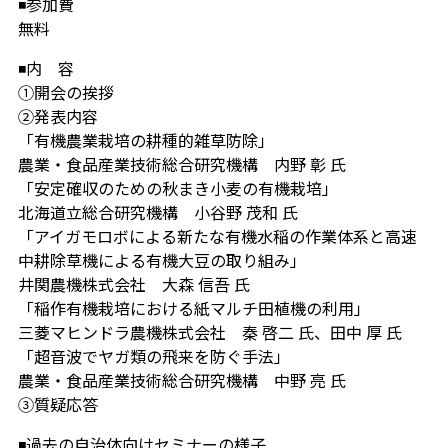
◾️参加費
無料
◾️内 容
①開会の挨拶
②発表内容
「有機農業栽培の耕種的雑草防除」
農業・食品産業技術総合研究機構 内野 彰 氏
「安定確収のための秋まき小麦の有機栽培」
北海道立総合研究機構 小谷野 茂和 氏
「アイガモロボによる新たな有機水稲の作業体系と高速
中耕除草機による有機大豆の取り組み」
井関農機株式会社 大森 信吾 氏
「稲作有機栽培における紙マルチ田植機の利用」
三菱マヒンドラ農機株式会社 秦 啓二 氏、田中 厚 氏
「超音波でヤガ類の飛来を防ぐ手法」
農業・食品産業技術総合研究機構 中野 亮 氏
③質疑応答
◾️過去の自治体向けセミナーの様子